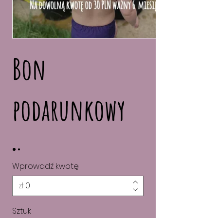
Bon
podarunkowy
Wprowadź kwotę
zł
Sztuk