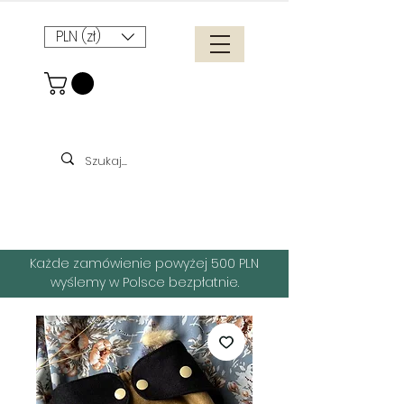
PLN (zł)
Każde zamówienie powyżej 500 PLN
wyślemy w Polsce bezpłatnie.