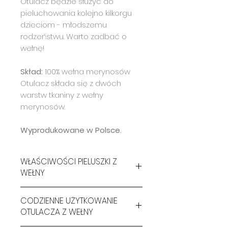
Otulacz będzie służyć do
pieluchowania kolejno kilkorgu
dzieciom - młodszemu
rodzeństwu. Warto zadbać o
wełnę!
Skład:
100% wełna merynosów
Otulacz składa się z dwóch
warstw tkaniny z wełny
merynosów.
Wyprodukowane w Polsce.
WŁAŚCIWOŚCI PIELUSZKI Z
WEŁNY
jest w 100% naturalna,
CODZIENNE UŻYTKOWANIE
oznacza to, że pupa Twojego
OTULACZA Z WEŁNY
dziecka ubrana w wełnianą
pieluszkę wielorazową ma