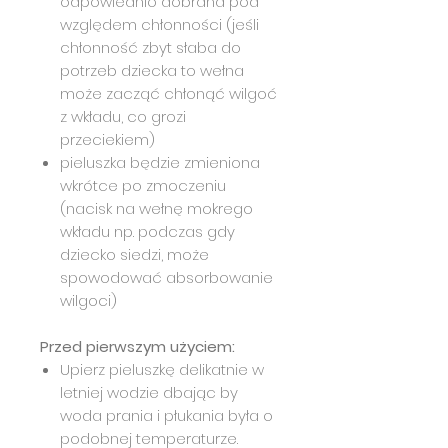
odpowiednio dobrana pod
względem chłonności (jeśli
chłonność zbyt słaba do
potrzeb dziecka to wełna
może zacząć chłonąć wilgoć
z wkładu, co grozi
przeciekiem)
pieluszka będzie zmieniona
wkrótce po zmoczeniu
(nacisk na wełnę mokrego
wkładu np. podczas gdy
dziecko siedzi, może
spowodować absorbowanie
wilgoci)
Przed pierwszym użyciem:
Upierz pieluszkę delikatnie w
letniej wodzie dbając by
woda prania i płukania była o
podobnej temperaturze.