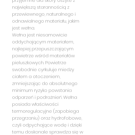
przyjemne dla skóry. Uszyte z
największą starannością z
przewiewnego, naturalnego i
odnawialnego materiału, jakim
jest wełna.
Wełna jest niesamowicie
oddychającym materiałem,
najlepiej przepuszczającym
powietrze wśród materiałów
pieluszkowych. Powietrze
swobodnie cyrkuluje miedzy
ciałem a otoczeniem,
zmniejszając do absolutnego
minimum ryzyko powstania
odparzeń i podrażnień. Wełna
posiada właściwości
termoregulacyjne (zapobiega
przegrzaniu) oraz hydrofobowe,
czyli odpychające wodę i dzięki
temu doskonale sprawdza się w