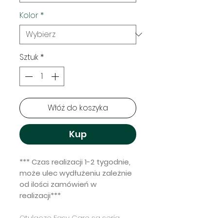
Kolor
*
Sztuk
*
Włóż do koszyka
Kup
*** Czas realizacji 1-2 tygodnie,
może ulec wydłużeniu zależnie
od ilości zamówień w
realizacji***
Otulacze Easy Care są serią