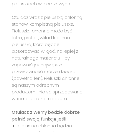
pieluszkach wielorazowych.
Otulacz wraz z pieluszką chłonną
stanowi kompletną pieluszkę.
Pieluszką chłonną może być
tetra, preflat, wkład lub inna
pieluszka, która będzie
absorbować wilgoć, najlepiej z
naturalnego materiału - by
zapewnić jak największą
przewiewność skórze dziecka
(bawełna, len). Pieluszki chłonne
są naszym odrębnym
produktem i nie są sprzedawane
w komplecie z otulaczem.
Otulacz z wełny będzie dobrze
pełnić swoją funkcję jeśli:
pieluszka chłonna będzie