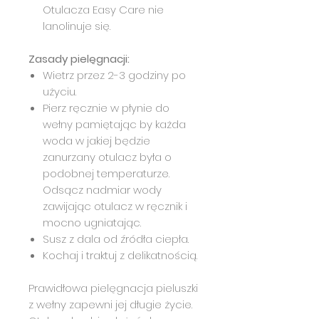
Otulacza Easy Care nie
lanolinuje się.
Zasady pielęgnacji:
Wietrz przez 2-3 godziny po
użyciu.
Pierz ręcznie w płynie do
wełny pamiętając by każda
woda w jakiej będzie
zanurzany otulacz była o
podobnej temperaturze.
Odsącz nadmiar wody
zawijając otulacz w ręcznik i
mocno ugniatając.
Susz z dala od źródła ciepła.
Kochaj i traktuj z delikatnością.
Prawidłowa pielęgnacja pieluszki
z wełny zapewni jej długie życie.