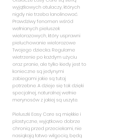
wyjątkowych otulaczy, których
nigdy nie trzeba lanolinować.
Prawdziwy fenomen wśród
wełnianych pieluszek
wielorazowych, który usprawni
pieluchowanie wielorazowe
Twojego dziecka. Regularne
wietrzenie po każdym użyciu
oraz pranie, ale tylko kiedy jest to
konieczne są jedynymi
zabiegami jakie są tutaj
potrzebne. A dzieje się tak dzięki
specjalnej, naturalnej wełnie
merynosów z jakiej są uszyte.
Pieluszki Easy Care są miękkie i
plastyczne, wyjątkowo dobrze
chronią przed przeciekami, nie
nasiąkają łatwo wilgocią, będą