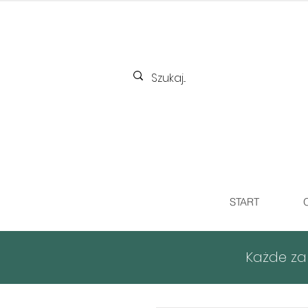
START
Każde za