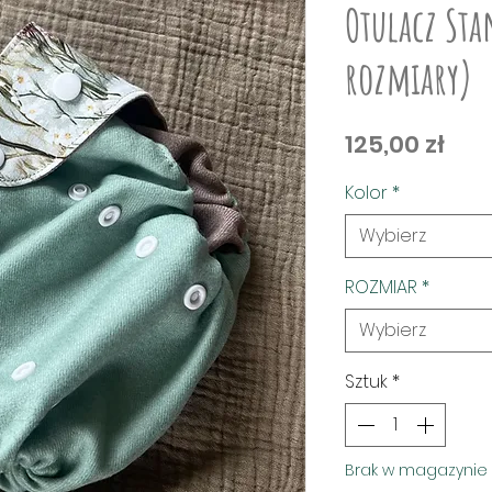
Otulacz Sta
rozmiary)
Ce
125,00 zł
Kolor
*
Wybierz
ROZMIAR
*
Wybierz
Sztuk
*
Brak w magazynie