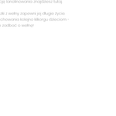
ję lanolinowania znajdziesz tutaj.
ki z wełny zapewni jej długie życie.
uchowania kolejno kilkorgu dzieciom -
 zadbać o wełnę!