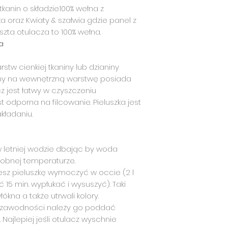
tkanin o składzie100% wełna z
dopasowane wzglę
wtedy maluchowi j
ka oraz Kwiaty & szałwia gdzie panel z
przecieków jest mi
szta otulacza to 100% wełna.
a
Więcej o rozmiara
chłonnych znajdzi
stw cienkiej tkaniny lub dzianiny
amy na wewnętrzną warstwę posiada
cz jest łatwy w czyszczeniu
jest odporna na filcowanie. Pieluszka jest
kładaniu.
 w letniej wodzie dbając by woda
dobnej temperaturze.
sz pieluszkę wymoczyć w occie (2 l
 15 min. wypłukać i wysuszyć). Taki
ókna a także utrwali kolory.
niezawodności należy go poddać
. Najlepiej jeśli otulacz wyschnie