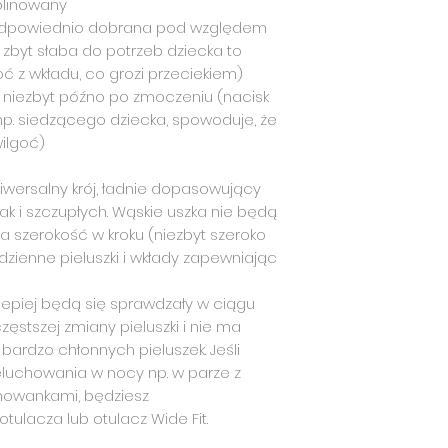
Waga dziecka 7 - 1
olinowany
cieszyć sią nią prz
koszty pielucho
Rozmiar OS
 odpowiednio dobrana pod względem
będzie służyć prz
pełnego pieluc
Długość 44 cm
pieluchowania Two
 zbyt słaba do potrzeb dziecka to
tygodniu wystar
Szerokość w kroku 
jego młodszemu r
ć z wkładu, co grozi przeciekiem)
wełny nie pierze
sprzedana, by słu
 niezbyt późno po zmoczeniu (nacisk
wywietrzyć, co r
Starszak, waga 11-1
już z niej wyrośni
p. siedzącego dziecka, spowoduje, że
jest potrzebne 
Rozmiar OS+
rzeczywiście jes
ilgoć)
Długość 50 cm
Szerokość w kroku
iwersalny krój, ładnie dopasowujący
jak i szczupłych. Wąskie uszka nie będą
* Długość mierzon
 szerokość w kroku (niezbyt szeroko
* Szerokość w kro
gumeczkami, w naj
dzienne pieluszki i wkłady zapewniając
* Podane zakresy 
orientacyjne i mog
jlepiej będą się sprawdzały w ciągu
budowy dziecka ora
ęstszej zmiany pieluszki i nie ma
je kompletujemy.
bardzo chłonnych pieluszek. Jeśli
luchowania w nocy np. w parze z
Jeśli potrzebujesz
rmowankami, będziesz
typu preflat nocn
tulacza lub otulacz Wide Fit.
potrzebiwać otulac
Otulacz, jak i częś