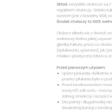
Skład:
wszystkie otulacze są z 
wyjątkiem otulaczy: Sielska Łą
wzorem jest z bawełny 100%, re
Środek otulaczy to 100% wełn
Otulacz składa się z dwóch war
wełnianej. Wełna jakiej używ
gładką fakturę, przez co otula
(spłukiwaniu, spieraniu), jak i 
miękka i plastyczna, łatwa w za
Przed pierwszym użyciem:
Upierz pieluszkę delikatnie
prania i płukania była o po
Przed lanolinowaniem może
wody+1/2 szkl. octu - moczyć
zabieg zmiękczy i oczyści wł
Dla pełnej i długotrwałej 
dwukrotnej kuracji z lanoliną