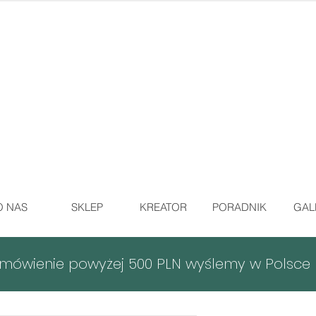
O NAS
SKLEP
KREATOR
PORADNIK
GAL
mówienie powyżej 500 PLN wyślemy w Polsce b