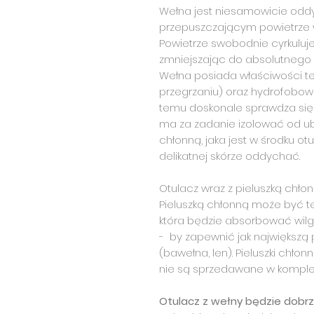
Wełna jest niesamowicie oddy
przepuszczającym powietrze 
Powietrze swobodnie cyrkuluj
zmniejszając do absolutnego
Wełna posiada właściwości t
przegrzaniu) oraz hydrofobowe
temu doskonale sprawdza się 
ma za zadanie izolować od ubr
chłonną, jaka jest w środku o
delikatnej skórze oddychać.
Otulacz wraz z pieluszką chło
Pieluszką chłonną może być tetr
która będzie absorbować wilgo
- by zapewnić jak największą
(bawełna, len). Pieluszki chł
nie są sprzedawane w komple
Otulacz z wełny będzie dobrze