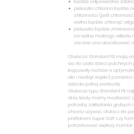
będzie odpowiednio zalan
pieluszka chłonna będzie
chłonności (jeśli chłonność
wełna będzie chłonąć wilgo
pieluszka będzie zmieniona
na wełnę mokrego wkładu n
zacznie ona absorbować w
Otulacze Standard Fit mają un
się do ciała dzieci pulchnych 
krępowały ruchów a optymalna
ale i niezbyt wąsko) pomieści 
dziecku pełną swobodę.
Otulacze typu Standard Fit na
dnia, kiedy mamy możliwość cz
potrzeby zakładania grubych i 
chcesz używać otulacz do pie
preflatami Super Soft czy fo
potrzebować większy rozmiar o