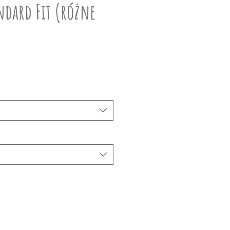
ndard Fit (różne
na